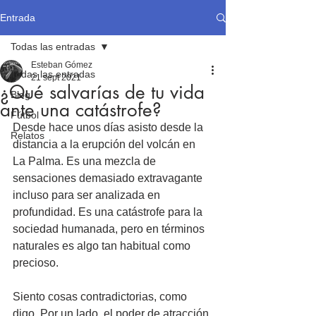
Entrada
Todas las entradas
Esteban Gómez
Todas las entradas
21 sept 2021
¿Qué salvarías de tu vida
Blog
ante una catástrofe?
Fútbol
Desde hace unos días asisto desde la 
Relatos
distancia a la erupción del volcán en 
La Palma. Es una mezcla de 
sensaciones demasiado extravagante 
incluso para ser analizada en 
profundidad. Es una catástrofe para la 
sociedad humanada, pero en términos 
naturales es algo tan habitual como 
precioso. 
Siento cosas contradictorias, como 
digo. Por un lado, el poder de atracción 