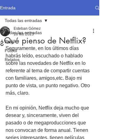
Entrada
Todas las entradas
Esteban Gómez
Todas las entradas
18 feb 2023
¿Qué pienso de Netflix?
Blog
Seguramente, en los últimos días 
Fútbol
habrás leído, escuchado o hablado 
Relatos
sobre las novedades de Netflix en lo 
referente al tema de compartir cuentas 
con familiares, amigos,etc. Bajo mi 
punto de vista, un punto negativo. Otro 
más, claro.
En mi opinión, Netflix deja mucho que 
desear y, sinceramente, viven del 
pasado o de megaproducciones que 
nos convocan de forma anual. Tienen 
series interesantes, tienen películas 