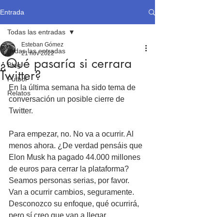
Entrada
Todas las entradas
Esteban Gómez
Todas las entradas
21 nov 2022
¿Qué pasaría si cerrara
Blog
Twitter?
Fútbol
En la última semana ha sido tema de 
Relatos
conversación un posible cierre de 
Twitter.
Para empezar, no. No va a ocurrir. Al 
menos ahora. ¿De verdad pensáis que 
Elon Musk ha pagado 44.000 millones 
de euros para cerrar la plataforma? 
Seamos personas serias, por favor. 
Van a ocurrir cambios, seguramente. 
Desconozco su enfoque, qué ocurrirá, 
pero sí creo que van a llegar 