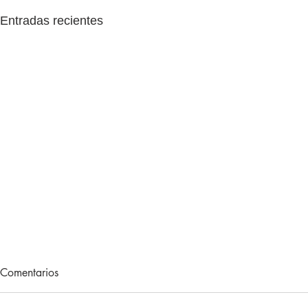
Entradas recientes
Lecturas de vacaciones
Adiós, 202
Comentarios
Hace unos meses, me regalaron
Otro año más 