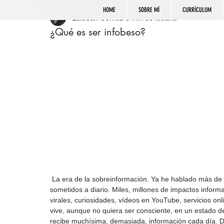
HOME
SOBRE MÍ
CURRÍCULUM
Esteban Gómez
3 min de lectura
¿Qué es ser infobeso?
 La era de la sobreinformación. Ya he hablado más de una vez sobre la explotación mental a la que estamos 
sometidos a diario. Miles, millones de impactos informa
virales, curiosidades, vídeos en YouTube, servicios on
vive, aunque no quiera ser consciente, en un estado d
recibe muchísima, demasiada, información cada día. D