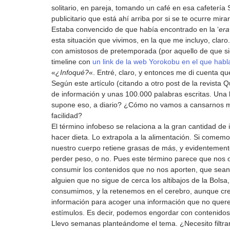
solitario, en pareja, tomando un café en esa cafetería 
publicitario que está ahí arriba por si se te ocurre mira
Estaba convencido de que había encontrado en la ‘
era
esta situación que vivimos, en la que me incluyo, claro
con amistosos de pretemporada (por aquello de que s
timeline con 
un link de la web Yorokobu en el que hab
«
¿Infoqué?
«. Entré, claro, y entonces me di cuenta que
Según este artículo (citando a otro post de la revista 
de información y unas 100.000 palabras escritas. Una
supone eso, a diario? ¿Cómo no vamos a cansarnos m
facilidad? 
El término infobeso se relaciona a la gran cantidad d
hacer dieta. Lo extrapola a la alimentación. Si come
nuestro cuerpo retiene grasas de más, y evidentemen
perder peso, o no. Pues este término parece que nos o
consumir los contenidos que no nos aporten, que sean i
alguien que no sigue de cerca los altibajos de la Bolsa,
consumimos, y la retenemos en el cerebro, aunque cr
información para acoger una información que no querem
estímulos. Es decir, podemos engordar con contenidos 
Llevo semanas planteándome el tema. ¿Necesito filtrar