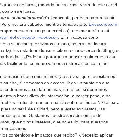
Starbucks de turno, mirando hacia arriba y viendo ese cartel 
r, como es el caso. 
 de la sobreinformación
‘ el concepto perfecto para resumir 
. Pero no. Era sábado, mientras tenía abierto 
Livescore.com
iempre encuentras algo anecdótico), me encontré en mi 
laban del concepto «
infobeso
«
. En mi cabeza sonó 
 esa situación que vivimos a diario, no era una locura. 
Quartz), los estadounidense reciben a diario cerca de 35 gigas 
 barbaridad. ¿Podemos pararnos a pensar realmente lo que 
ás fácilmente, cómo no vamos a estresarnos con más 
e información que consumimos, y a su vez, que necesitamos 
mos mucho, si comemos en exceso, llega un punto en que 
te tenderemos a cuidarnos más, o menos, si queremos 
rienta a hacer dieta de información, a perder peso, a no 
nútiles. Entiendo que una noticia sobre el índice Nikkei para 
 pues no será de utilidad, pero al estar expuestos, las 
eamos que no. Gastamos nuestro servidor online de 
os, que no nos interesa, que no es útil para nuestros 
innecesarios.  
 los contenidos e impactos que recibo? ¿Necesito aplicar 