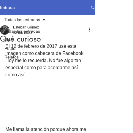
Entrada
Todas las entradas
Esteban Gómez
Todas las entradas
12 feb 2023
Qué curioso
Blog
El 12 de febrero de 2017 usé esta 
Fútbol
imagen como cabecera de Facebook. 
Relatos
Hoy me lo recuerda. No fue algo tan 
especial como para acordarme así 
como así.
Me llama la atención porque ahora me 