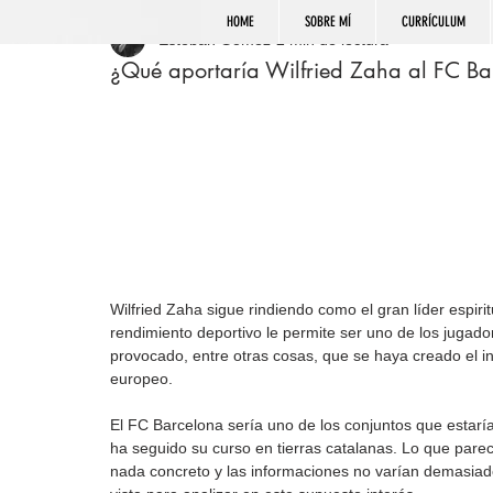
HOME
SOBRE MÍ
CURRÍCULUM
Esteban Gómez
2 min de lectura
¿Qué aportaría Wilfried Zaha al FC Ba
Wilfried Zaha sigue rindiendo como el gran líder espiri
rendimiento deportivo le permite ser uno de los jugado
provocado, entre otras cosas, que se haya creado el in
europeo.
El FC Barcelona sería uno de los conjuntos que estarí
ha seguido su curso en tierras catalanas. Lo que pare
nada concreto y las informaciones no varían demasiado