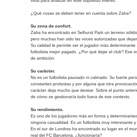
vista para analizar en este supuesto interés.
¿Qué cosas se deben tener en cuenta sobre Zaha?
Su zona de confort.
Zaha ha encontrado en Selhurst Park un terreno sólido
pero muchas han sido las voces autorizadas que dejan
Su calidad le permite ser el jugador más determinante 
futbolista mejor pagado. ¿Por qué dejar el club? Ese 
de ambición.
Su carácter.
No es un futbolista pausado ni calmado. Su fuerte pe
constantes protestas y por alguna que otra provocació
carácter deja mucho que desear. Sobre el punto anterio
de cómo se gestionaría todo fuera de ese contexto.
Su rendimiento.
Es uno de los jugadores más en forma y determinante
ninguna casualidad. Es un futbolista muy interesante y
En el sur de Londres ha encontrado su lugar en el mund
real del FC Barcelona, ¿funcionaría?