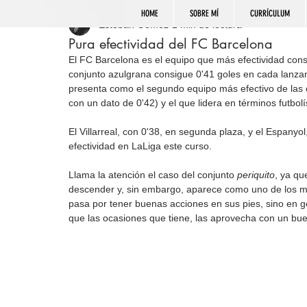
HOME
SOBRE MÍ
CURRÍCULUM
Esteban Gómez
1 min de lectura
Pura efectividad del FC Barcelona
El FC Barcelona es el equipo que más efectividad cons
conjunto azulgrana consigue 0'41 goles en cada lanzami
presenta como el segundo equipo más efectivo de las c
con un dato de 0'42) y el que lidera en términos futbolí
El Villarreal, con 0'38, en segunda plaza, y el Espanyol
efectividad en LaLiga este curso.
Llama la atención el caso del conjunto 
periquito
, ya qu
descender y, sin embargo, aparece como uno de los más 
pasa por tener buenas acciones en sus pies, sino en 
que las ocasiones que tiene, las aprovecha con un bue