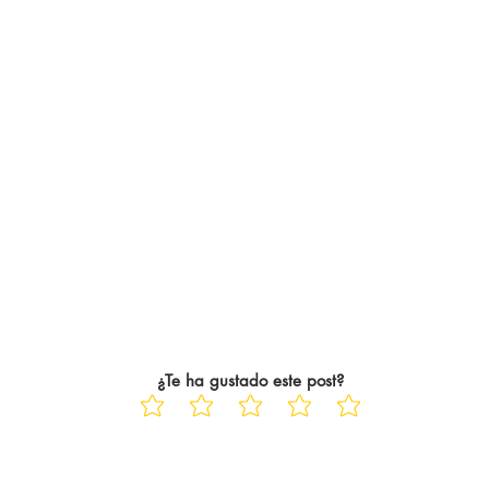
ayo Saka siempre
descendido, está dejando pasa
las jornadas hasta el c
¿Te ha gustado este post?