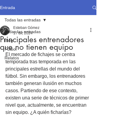
Entrada
Todas las entradas
Esteban Gómez
Todas las entradas
17 dic 2024
Principales entrenadores
Blog
que no tienen equipo
Fútbol
El mercado de fichajes se centra 
Relatos
temporada tras temporada en las 
principales estrellas del mundo del 
fútbol. Sin embargo, los entrenadores 
también generan ilusión en muchos 
casos. Partiendo de ese contexto, 
existen una serie de técnicos de primer 
nivel que, actualmente, se encuentran 
sin equipo. ¿A quién ficharías?