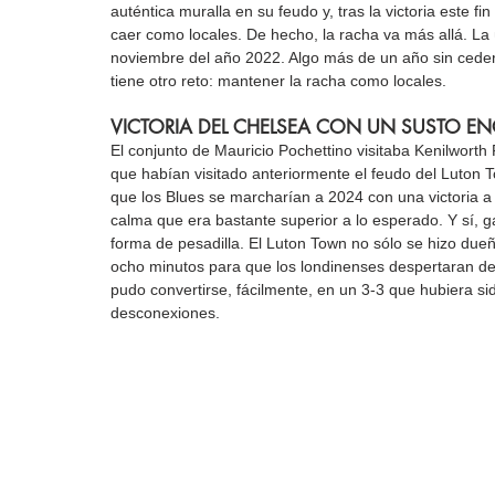
auténtica muralla en su feudo y, tras la victoria este fi
caer como locales. De hecho, la racha va más allá. La 
noviembre del año 2022. Algo más de un año sin ceder 
tiene otro reto: mantener la racha como locales.
VICTORIA DEL CHELSEA CON UN SUSTO E
El conjunto de Mauricio Pochettino visitaba Kenilworth 
que habían visitado anteriormente el feudo del Luton T
que los Blues se marcharían a 2024 con una victoria a
calma que era bastante superior a lo esperado. Y sí, g
forma de pesadilla. El Luton Town no sólo se hizo dueñ
ocho minutos para que los londinenses despertaran de
pudo convertirse, fácilmente, en un 3-3 que hubiera sid
desconexiones.