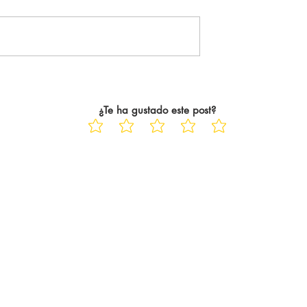
URNLEY: 1-0
BRIGHTON -
tante del Arsenal
WOLVERHAMPTON: 3-0 El
guiente, se tradujo
Brighton quiere soñar con la
icialmente. El
Champions hasta el final de
ampeón de la
temporada y lo hace a costa de
ue 22 años
un Wolverhampton que, ya
¿Te ha gustado este post?
ayo Saka siempre
descendido, está dejando pasa
las jornadas hasta el c