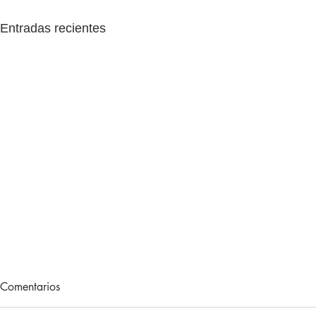
Entradas recientes
The English Game 1x38:
The English
Comentarios
adiós, Premier League 2025-
Arsenal es 