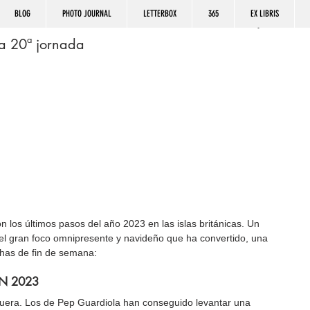
BLOG
PHOTO JOURNAL
LETTERBOX
365
EX LIBRIS
la 20ª jornada
 los últimos pasos del año 2023 en las islas británicas. Un 
 el gran foco omnipresente y navideño que ha convertido, una 
echas de fin de semana:
N 2023
iguera. Los de Pep Guardiola han conseguido levantar una 