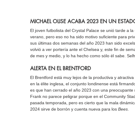
MICHAEL OLISE ACABA 2023 EN UN ESTA
El joven futbolista del Crystal Palace se unió tarde a l
verano, pero eso no ha sido motivo suficiente para priv
sus últimas dos semanas del año 2023 han sido excelsas
volvió a ver portería ante el Chelsea y, este fin de se
de mes y medio, y lo ha hecho como sólo él sabe. Selh
ALERTA EN EL BRENTFORD
El Brentford está muy lejos de la productiva y atractiv
en la élite inglesa, el conjunto londinense está firmando
es que han cerrado el año 2023 con una preocupante r
Frank no parece peligrar porque en el Community Stadi
pasada temporada, pero es cierto que la mala dinámica 
2024 sirve de borrón y cuenta nueva para los 
Bees
.