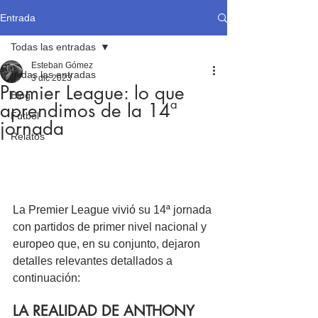
Entrada
Todas las entradas
Esteban Gómez
Todas las entradas
3 dic 2023
Premier League: lo que
Blog
aprendimos de la 14ª
Fútbol
jornada
Relatos
La Premier League vivió su 14ª jornada 
con partidos de primer nivel nacional y 
europeo que, en su conjunto, dejaron 
detalles relevantes detallados a 
continuación:
LA REALIDAD DE ANTHONY 