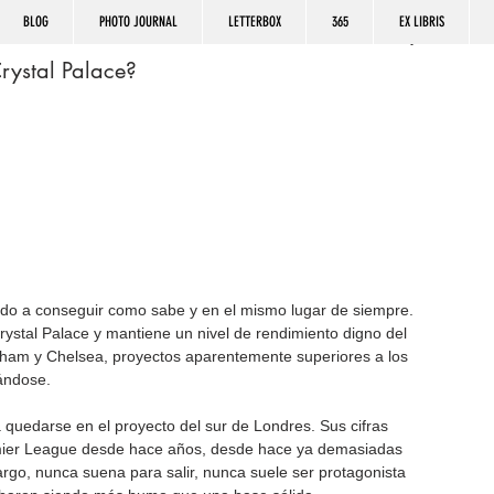
BLOG
PHOTO JOURNAL
LETTERBOX
365
EX LIBRIS
rystal Palace?
endo a conseguir como sabe y en el mismo lugar de siempre. 
rystal Palace y mantiene un nivel de rendimiento digno del 
nham y Chelsea, proyectos aparentemente superiores a los 
ándose.
 quedarse en el proyecto del sur de Londres. Sus cifras 
emier League desde hace años, desde hace ya demasiadas 
go, nunca suena para salir, nunca suele ser protagonista 