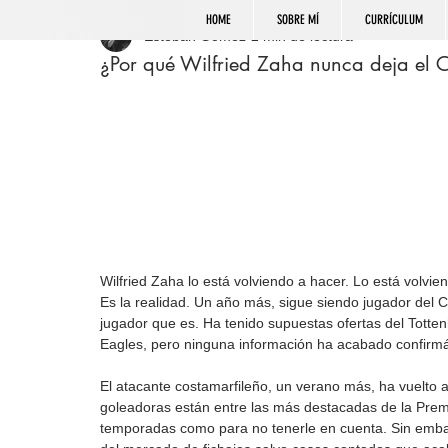
HOME
SOBRE MÍ
CURRÍCULUM
Esteban Gómez
2 min de lectura
¿Por qué Wilfried Zaha nunca deja el C
Wilfried Zaha lo está volviendo a hacer. Lo está volvi
Es la realidad. Un año más, sigue siendo jugador del C
jugador que es. Ha tenido supuestas ofertas del Totte
Eagles, pero ninguna información ha acabado confirm
El atacante costamarfileño, un verano más, ha vuelto a
goleadoras están entre las más destacadas de la Pr
temporadas como para no tenerle en cuenta. Sin embar