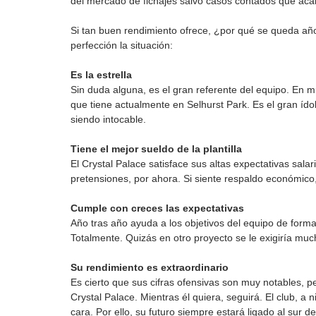
del mercado de fichajes salvo casos contados que ac
Si tan buen rendimiento ofrece, ¿por qué se queda añ
perfección la situación:
Es la estrella
Sin duda alguna, es el gran referente del equipo. En m
que tiene actualmente en Selhurst Park. Es el gran ídol
siendo intocable.
Tiene el mejor sueldo de la plantilla
El Crystal Palace satisface sus altas expectativas salar
pretensiones, por ahora. Si siente respaldo económic
Cumple con creces las expectativas
Año tras año ayuda a los objetivos del equipo de forma 
Totalmente. Quizás en otro proyecto se le exigiría mu
Su rendimiento es extraordinario
Es cierto que sus cifras ofensivas son muy notables, p
Crystal Palace. Mientras él quiera, seguirá. El club, a
cara. Por ello, su futuro siempre estará ligado al sur