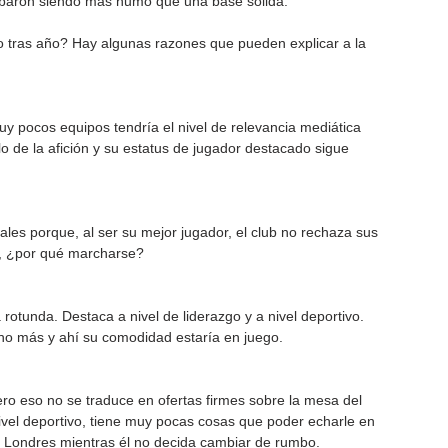
abaron siendo más humo que una base sólida.
o tras año? Hay algunas razones que pueden explicar a la 
uy pocos equipos tendría el nivel de relevancia mediática 
o de la afición y su estatus de jugador destacado sigue 
iales porque, al ser su mejor jugador, el club no rechaza sus 
o, ¿por qué marcharse?
rotunda. Destaca a nivel de liderazgo y a nivel deportivo. 
cho más y ahí su comodidad estaría en juego. 
ero eso no se traduce en ofertas firmes sobre la mesa del 
 nivel deportivo, tiene muy pocas cosas que poder echarle en 
 de Londres mientras él no decida cambiar de rumbo.