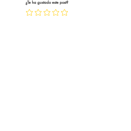
¿Te ha gustado este post?
Bukayo Saka siempre es cl
pasar las jornadas 