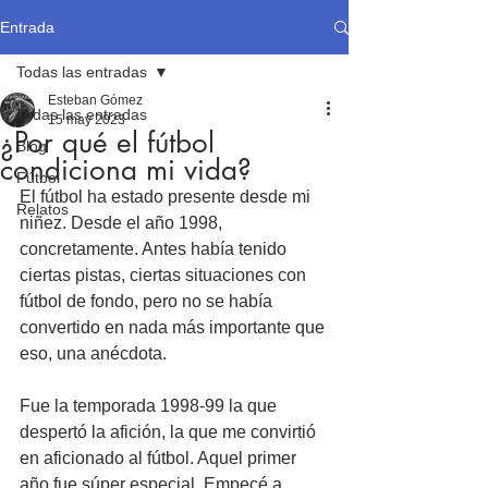
Entrada
Todas las entradas
Esteban Gómez
Todas las entradas
15 may 2023
¿Por qué el fútbol
Blog
condiciona mi vida?
Fútbol
El fútbol ha estado presente desde mi 
Relatos
niñez. Desde el año 1998, 
concretamente. Antes había tenido 
ciertas pistas, ciertas situaciones con 
fútbol de fondo, pero no se había 
convertido en nada más importante que 
eso, una anécdota. 
Fue la temporada 1998-99 la que 
despertó la afición, la que me convirtió 
en aficionado al fútbol. Aquel primer 
año fue súper especial. Empecé a 