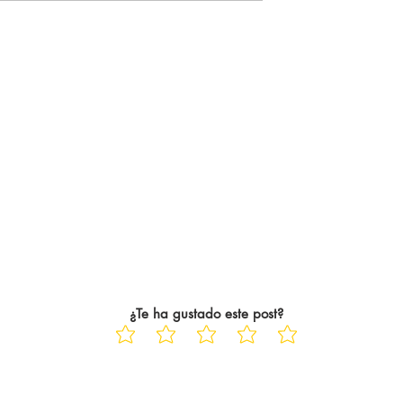
icialmente. El
Champions hasta el final de
ampeón de la
temporada y lo hace a costa de
ue 22 años
un Wolverhampton que, ya
ayo Saka siempre
descendido, está dejando pasa
las jornadas hasta el c
¿Te ha gustado este post?