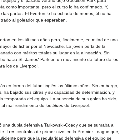
del equipo y el pasado verano dejó Goodison Park para 
ía como importante, pero el curso lo ha confirmado. Y, 
 las partes. El Everton le ha echado de menos, él no ha 
trado al goleador que esperaban.
erton en los últimos años pero, finalmente, en mitad de una 
 mayor de fichar por el Newcastle. La joven perla de la 
ganado con méritos totales su lugar en la alineación. Sin 
o hacia St. James' Park en un movimiento de futuro de los 
ra los de Liverpool.
s en forma del fútbol inglés los últimos años. Sin embargo, 
s, ha bajado sus cifras y su capacidad de determinación, y, 
la temporada del equipo. La ausencia de sus goles ha sido, 
 al mal rendimiento de los 
blues
 de Liverpool.
uió una dupla defensiva Tarkowski-Coady que se sumaba a 
e. Tres centrales de primer nivel en la Premier League que, 
ficiente para que la regularidad defensiva del equipo se 