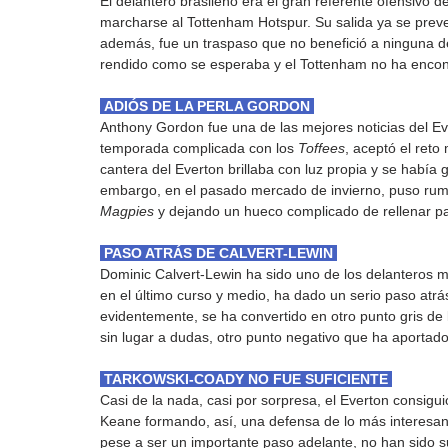
El delantero brasileño era el gran referente ofensivo 
marcharse al Tottenham Hotspur. Su salida ya se preve
además, fue un traspaso que no benefició a ninguna de
rendido como se esperaba y el Tottenham no ha encon
 ADIÓS DE LA PERLA GORDON 
Anthony Gordon fue una de las mejores noticias del Ev
temporada complicada con los 
Toffees
, aceptó el reto
cantera del Everton brillaba con luz propia y se había 
embargo, en el pasado mercado de invierno, puso rumb
Magpies
 y dejando un hueco complicado de rellenar pa
 PASO ATRÁS DE CALVERT-LEWIN 
Dominic Calvert-Lewin ha sido uno de los delanteros má
en el último curso y medio, ha dado un serio paso atrá
evidentemente, se ha convertido en otro punto gris de 
sin lugar a dudas, otro punto negativo que ha aportado
 TARKOWSKI-COADY NO FUE SUFICIENTE 
Casi de la nada, casi por sorpresa, el Everton consig
Keane formando, así, una defensa de lo más interesant
pese a ser un importante paso adelante, no han sido su