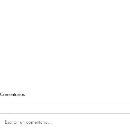
The English Game 1x38:
The English
Comentarios
adiós, Premier League 2025-
Arsenal es 
26
BRIGHTON - MANCHESTER
ARSENAL - B
UNITED: 0-3 Histórico Bruno
Triunfo impor
Escribir un comentario...
Fernandes. 21 asistencias.
que, al día si