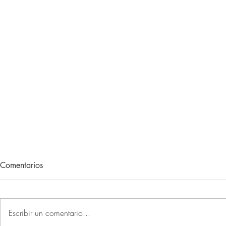
Lecturas de vacaciones
Adiós, 202
Comentarios
Hace unos meses, me regalaron
Otro año más 
un libro. Un libro muy concreto.
sociales la P
Un libro que, con el paso de las
primer recuer
Escribir un comentario...
semanas, relegándolo por mi gran
de que lo est