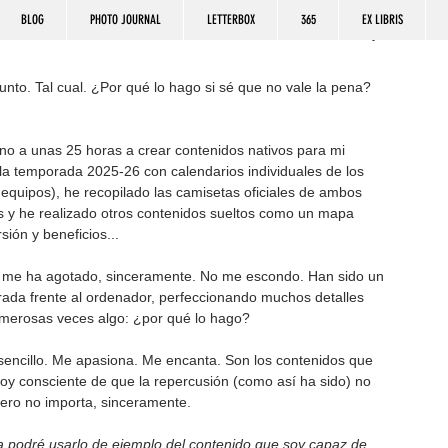
BLOG
PHOTO JOURNAL
LETTERBOX
365
EX LIBRIS
gunto. Tal cual. ¿Por qué lo hago si sé que no vale la pena? 
no a unas 25 horas a crear contenidos nativos para mi 
la temporada 2025-26 con calendarios individuales de los 
equipos), he recopilado las camisetas oficiales de ambos 
as y he realizado otros contenidos sueltos como un mapa 
sión y beneficios...
 me ha agotado, sinceramente. No me escondo. Han sido un 
ada frente al ordenador, perfeccionando muchos detalles 
umerosas veces algo: ¿por qué lo hago?
sencillo. Me apasiona. Me encanta. Son los contenidos que 
Soy consciente de que la repercusión (como así ha sido) no 
pero no importa, sinceramente.
a podré usarlo de ejemplo del contenido que soy capaz de 