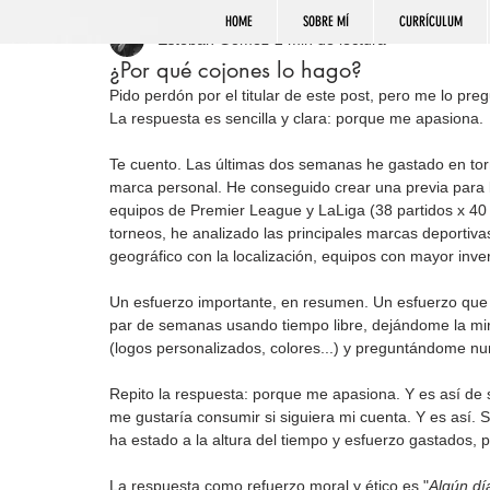
HOME
SOBRE MÍ
CURRÍCULUM
Esteban Gómez
2 min de lectura
¿Por qué cojones lo hago?
Pido perdón por el titular de este post, pero me lo pre
La respuesta es sencilla y clara: porque me apasiona.
Te cuento. Las últimas dos semanas he gastado en tor
marca personal. He conseguido crear una previa para 
equipos de Premier League y LaLiga (38 partidos x 40 
torneos, he analizado las principales marcas deportiv
geográfico con la localización, equipos con mayor inver
Un esfuerzo importante, en resumen. Un esfuerzo que
par de semanas usando tiempo libre, dejándome la mir
(logos personalizados, colores...) y preguntándome n
Repito la respuesta: porque me apasiona. Y es así de 
me gustaría consumir si siguiera mi cuenta. Y es así. 
ha estado a la altura del tiempo y esfuerzo gastados, 
La respuesta como refuerzo moral y ético es "
Algún dí