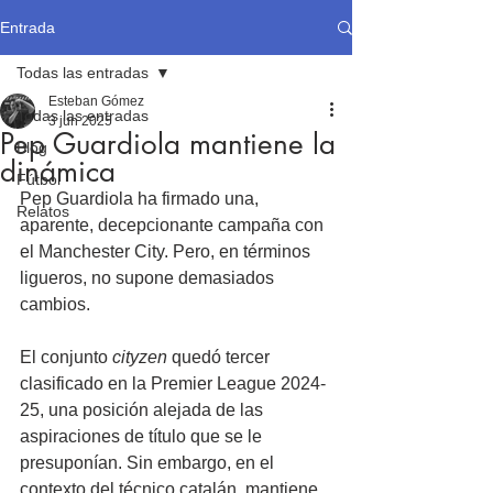
Entrada
Todas las entradas
Esteban Gómez
Todas las entradas
3 jun 2025
Pep Guardiola mantiene la
Blog
dinámica
Fútbol
Pep Guardiola ha firmado una, 
Relatos
aparente, decepcionante campaña con 
el Manchester City. Pero, en términos 
ligueros, no supone demasiados 
cambios.
El conjunto 
cityzen
 quedó tercer 
clasificado en la Premier League 2024-
25, una posición alejada de las 
aspiraciones de título que se le 
presuponían. Sin embargo, en el 
contexto del técnico catalán, mantiene 