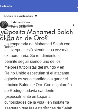
Entrada
Todas las entradas
Esteban Gómez
Todas las entradas
8 ene 2025
¿Oposita Mohamed Salah
Blog
al Balón de Oro?
Fútbol
La temporada de Mohamed Salah con 
Relatos
el Liverpool está siendo, una vez más, 
extraordinaria. Su rendimiento le 
permite seguir siendo uno de los 
mejores futbolistas del mundo y en 
Reino Unido especulan si el atacante 
egipcio es serio candidato a ganar el 
próximo Balón de Oro. Con el galardón 
de Rodrigo todavía candente 
(especialmente en España, 
curiosidades de la vida), en Inglaterra 
aseguran que las estadísticas de Salah 