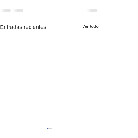
Ver todo
Entradas recientes
The English Game 1x37:
The English Ga