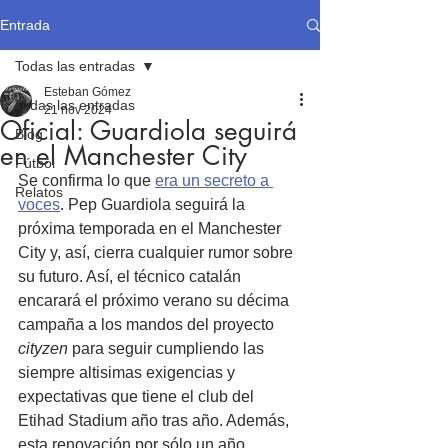
Entrada
Todas las entradas
Esteban Gómez
Todas las entradas
21 nov 2024
Oficial: Guardiola seguirá
Blog
en el Manchester City
Fútbol
Se confirma lo que 
era un secreto a 
Relatos
voces
. Pep Guardiola seguirá la 
próxima temporada en el Manchester 
City y, así, cierra cualquier rumor sobre 
su futuro. Así, el técnico catalán 
encarará el próximo verano su décima 
campaña a los mandos del proyecto 
cityzen
 para seguir cumpliendo las 
siempre altisimas exigencias y 
expectativas que tiene el club del 
Etihad Stadium año tras año. Además, 
esta renovación por sólo un año, 