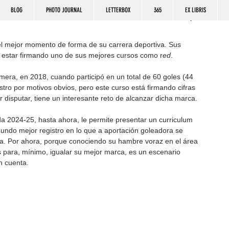
BLOG
PHOTO JOURNAL
LETTERBOX
365
EX LIBRIS
l mejor momento de forma de su carrera deportiva. Sus 
en estar firmando uno de sus mejores cursos como r
ed
.
mera, en 2018, cuando participó en un total de 60 goles (44 
stro por motivos obvios, pero este curso está firmando cifras 
r disputar, tiene un interesante reto de alcanzar dicha marca.
a 2024-25, hasta ahora, le permite presentar un curriculum 
gundo mejor registro en lo que a aportación goleadora se 
a. Por ahora, porque conociendo su hambre voraz en el área 
ás para, mínimo, igualar su mejor marca, es un escenario 
n cuenta.