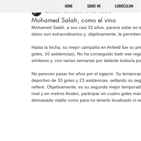
HOME
SOBRE MÍ
CURRÍCULUM
Esteban Gómez
1 min de lectura
Mohamed Salah, como el vino
Mohamed Salah, a sus casi 33 años, parece estar en e
datos son extraordinarios y, objetivamente, le permit
Hasta la fecha, su mejor campaña en Anfield fue su pri
goles, 16 asistencias). No ha conseguido batir ese regi
similares y, con varias semanas por delante todavía po
No parecen pasar los años por el egipcio. Su temporad
deportivo de 33 goles y 23 asistencias, sellando su se
refiere. Objetivamente, es su segunda mejor temporad
rival y en metros finales, participar en cuatro goles m
demasiado viable como para no tenerlo localizado ni e