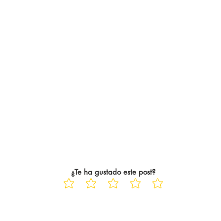
ayo Saka siempre
descendido, está dejando pasa
las jornadas hasta el c
¿Te ha gustado este post?