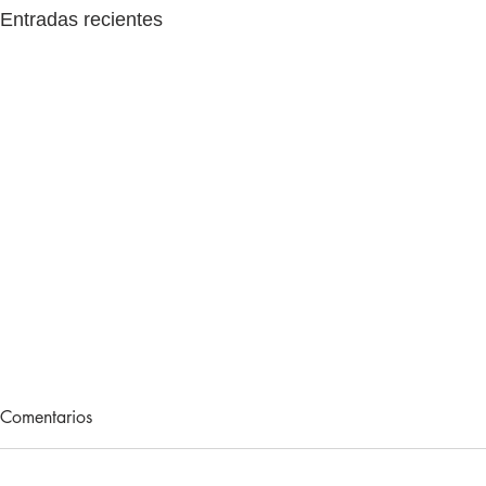
Entradas recientes
The English Game 1x38:
The English
Comentarios
adiós, Premier League 2025-
Arsenal es 
26
BRIGHTON - MANCHESTER
ARSENAL - B