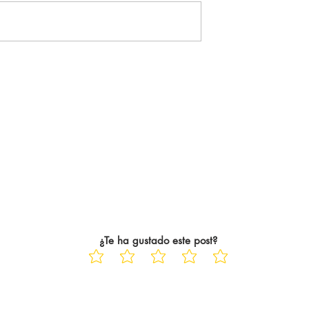
tante del Arsenal
WOLVERHAMPTON: 3-0 El
guiente, se tradujo
Brighton quiere soñar con la
icialmente. El
Champions hasta el final de
ampeón de la
temporada y lo hace a costa de
ue 22 años
un Wolverhampton que, ya
ayo Saka siempre
descendido, está dejando pasa
las jornadas hasta el c
¿Te ha gustado este post?