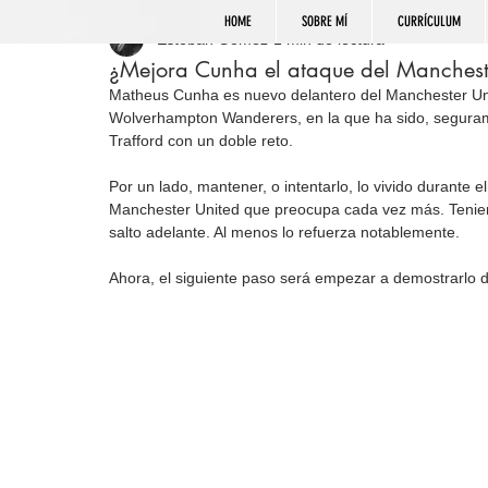
HOME
SOBRE MÍ
CURRÍCULUM
Esteban Gómez
1 min de lectura
¿Mejora Cunha el ataque del Manchest
Matheus Cunha es nuevo delantero del Manchester Unite
Wolverhampton Wanderers, en la que ha sido, seguram
Trafford con un doble reto.
Por un lado, mantener, o intentarlo, lo vivido durante 
Manchester United que preocupa cada vez más. Tenien
salto adelante. Al menos lo refuerza notablemente.
Ahora, el siguiente paso será empezar a demostrarlo de