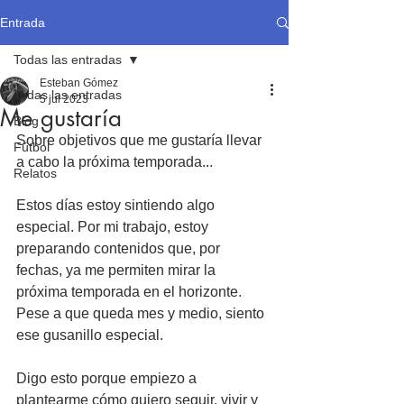
Entrada
Todas las entradas
Esteban Gómez
Todas las entradas
5 jul 2023
Me gustaría
Blog
Sobre objetivos que me gustaría llevar 
Fútbol
a cabo la próxima temporada...
Relatos
Estos días estoy sintiendo algo 
especial. Por mi trabajo, estoy 
preparando contenidos que, por 
fechas, ya me permiten mirar la 
próxima temporada en el horizonte. 
Pese a que queda mes y medio, siento 
ese gusanillo especial.
Digo esto porque empiezo a 
plantearme cómo quiero seguir, vivir y 