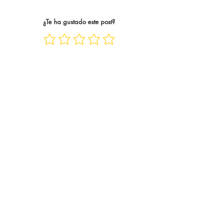
casos, trece años. Trece años
abrazo tan único y 
siguiend
¿Te ha gustado este post?