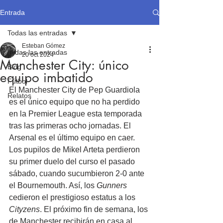
Entrada
Todas las entradas
Esteban Gómez
Todas las entradas
20 oct 2024
Manchester City: único
Blog
equipo imbatido
Fútbol
El Manchester City de Pep Guardiola 
Relatos
es el único equipo que no ha perdido 
en la Premier League esta temporada 
tras las primeras ocho jornadas. El 
Arsenal es el último equipo en caer. 
Los pupilos de Mikel Arteta perdieron 
su primer duelo del curso el pasado 
sábado, cuando sucumbieron 2-0 ante 
el Bournemouth. Así, los 
Gunners
cedieron el prestigioso estatus a los 
Cityzens
. El próximo fin de semana, los 
de Manchester recibirán en casa al 