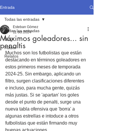
Entrada
Todas las entradas
Esteban Gómez
Todas las entradas
11 oct 2024
Máximos goleadores... sin
Blog
penaltis
Fútbol
Muchos son los futbolistas que están 
Relatos
destacando en términos goleadores en 
estos primeros meses de temporada 
2024-25. Sin embargo, aplicando un 
filtro, surgen clasificaciones diferentes 
e incluso, para mucha gente, quizás 
más justas. Si se 'apartan' los goles 
desde el punto de penalti, surge una 
nueva tabla ofensiva que 'borra' a 
algunas estrellas e intoduce a otros 
futbolistas que están firmando muy 
buenas actuaciones.