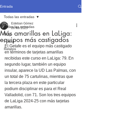
Entrada
Todas las entradas
Esteban Gómez
Todas las entradas
26 feb 2025
Más amarillas en LaLiga:
Blog
equipos más castigados
Fútbol
El Getafe es el equipo más castigado 
Relatos
en términos de tarjetas amarillas 
recibidas este curso en LaLiga: 79. En 
segundo lugar, también un equipo 
insular, aparece la UD Las Palmas, con 
un total de 75 cartulinas, mientras que 
la tercera plaza en este particular 
podium disciplinar es para el Real 
Valladolid, con 71. Son los tres equipos 
de LaLiga 2024-25 con más tarjetas 
amarillas.