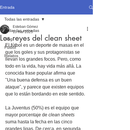
Entrada
Todas las entradas
Esteban Gómez
Todas las entradas
13 mar 2025
Los reyes del clean sheet
Blog
El fútbol es un deporte de masas en el 
Fútbol
que los goles y sus protagonistas se 
Relatos
llevan los grandes focos. Pero, como 
todo en la vida, hay vida más allá. La 
conocida frase popular afirma que 
"Una buena defensa es un buen 
ataque", y parece que existen equipos 
que lo están bordando en este sentido.
La Juventus (50%) es el equipo que 
mayor porcentaje de 
clean sheets
suma hasta la fecha en las cinco 
grandes ligas. De cerca, en segunda 