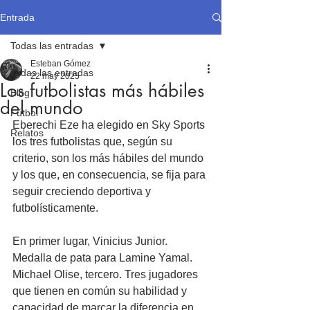
Entrada
Todas las entradas
Esteban Gómez
Todas las entradas
22 may 2025
Los futbolistas más hábiles
Blog
del mundo
Fútbol
Eberechi Eze ha elegido en Sky Sports 
Relatos
los tres futbolistas que, según su 
criterio, son los más hábiles del mundo 
y los que, en consecuencia, se fija para 
seguir creciendo deportiva y 
futbolísticamente.
En primer lugar, Vinicius Junior. 
Medalla de pata para Lamine Yamal. 
Michael Olise, tercero. Tres jugadores 
que tienen en común su habilidad y 
capacidad de marcar la diferencia en 