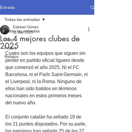
Entrada
Todas las entradas
Esteban Gómez
Todas las entradas
11 mar 2025
Los 4 mejores clubes de
Blog
2025
Fútbol
Cuatro son los equipos que siguen sin 
Relatos
perder en partido oficial liguero desde 
que comenzó el año 2025. Ni el FC 
Barcelona, ni el París Saint-Germain, ni 
el Liverpool, ni la Roma. Ninguno de 
ellos han sido batidos en términos 
nacionales en estos primeros meses 
del nuevo año.
El conjunto catalán ha sellado 19 de 
los 21 puntos disputados. Por su parte, 
los parisinos han sellado 25 de los 27 