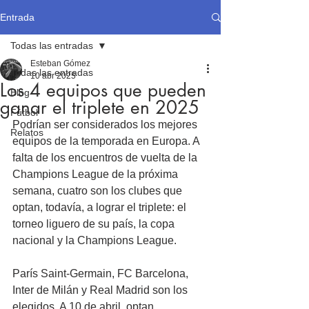
Entrada
Todas las entradas
Esteban Gómez
Todas las entradas
10 abr 2025
Los 4 equipos que pueden
Blog
ganar el triplete en 2025
Fútbol
Podrían ser considerados los mejores 
Relatos
equipos de la temporada en Europa. A 
falta de los encuentros de vuelta de la 
Champions League de la próxima 
semana, cuatro son los clubes que 
optan, todavía, a lograr el triplete: el 
torneo liguero de su país, la copa 
nacional y la Champions League.
París Saint-Germain, FC Barcelona, 
Inter de Milán y Real Madrid son los 
elegidos. A 10 de abril, optan 