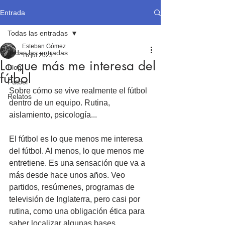
Entrada
Todas las entradas
Esteban Gómez
Todas las entradas
16 jul 2023
Lo que más me interesa del
Blog
fútbol
Fútbol
Sobre cómo se vive realmente el fútbol 
Relatos
dentro de un equipo. Rutina, 
aislamiento, psicología...
El fútbol es lo que menos me interesa 
del fútbol. Al menos, lo que menos me 
entretiene. Es una sensación que va a 
más desde hace unos años. Veo 
partidos, resúmenes, programas de 
televisión de Inglaterra, pero casi por 
rutina, como una obligación ética para 
saber localizar algunas bases.