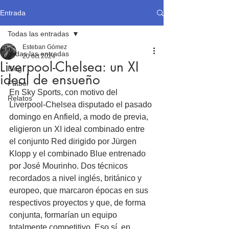
Entrada
Todas las entradas
Esteban Gómez
Todas las entradas
20 oct 2024
Liverpool-Chelsea: un XI
Blog
ideal de ensueño
Fútbol
En Sky Sports, con motivo del 
Relatos
Liverpool-Chelsea disputado el pasado 
domingo en Anfield, a modo de previa, 
eligieron un XI ideal combinado entre 
el conjunto Red dirigido por Jürgen 
Klopp y el combinado Blue entrenado 
por José Mourinho. Dos técnicos 
recordados a nivel inglés, británico y 
europeo, que marcaron épocas en sus 
respectivos proyectos y que, de forma 
conjunta, formarían un equipo 
totalmente competitivo. Eso sí, en 