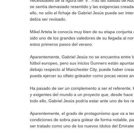
necesidades de la figura del '9'. Tras las salidas de 
se sentía demasiado resentido y las exigencias creadas
ello, no sólo el fichaje de Gabriel Jesús puede ser int
debía ser revisado. 
Mikel Arteta le conocía muy bien de su etapa conjunt
sido uno de los grandes valedores de su llegada al n
estos primeros pasos del verano.
Aparentemente, Gabriel Jesús no se encuentra entre l
fútbol europeo, pero sus inicios Gunners están apuntan
debajo respecto al Manchester City, puede haber cread
pueda ejercer su olfato goleador como pocas veces an
Ha pasado de ser un complemento a ser el referente. H
y exigentes del mundo a un proyecto que, desde hace a
todo ello, Gabriel Jesús podría estar ante uno de los r
Aparentemente, el grado de protagonismo que va a ten
condiciones de sobra para golear de forma notable, pa
ser tratado como uno de los nuevos ídolos del Emirate