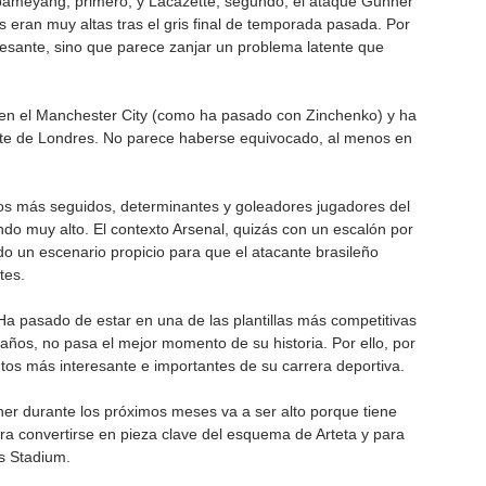
Aubameyang, primero, y Lacazette, segundo, el ataque Gunner 
 eran muy altas tras el gris final de temporada pasada. Por 
eresante, sino que parece zanjar un problema latente que 
a en el Manchester City (como ha pasado con Zinchenko) y ha 
orte de Londres. No parece haberse equivocado, al menos en 
os más seguidos, determinantes y goleadores jugadores del 
do muy alto. El contexto Arsenal, quizás con un escalón por 
o un escenario propicio para que el atacante brasileño 
tes.
a pasado de estar en una de las plantillas más competitivas 
ños, no pasa el mejor momento de su historia. Por ello, por 
etos más interesante e importantes de su carrera deportiva.
er durante los próximos meses va a ser alto porque tiene 
ra convertirse en pieza clave del esquema de Arteta y para 
s Stadium.