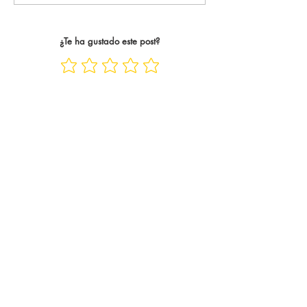
casos, trece años. Trece años
abrazo tan único y 
siguiend
¿Te ha gustado este post?