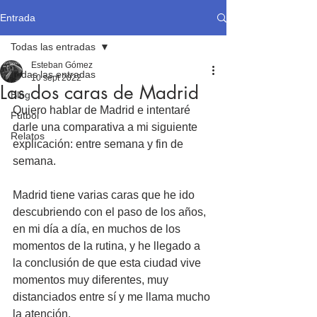
Entrada
Todas las entradas
Esteban Gómez
Todas las entradas
10 sept 2022
Las dos caras de Madrid
Blog
Quiero hablar de Madrid e intentaré 
Fútbol
darle una comparativa a mi siguiente 
Relatos
explicación: entre semana y fin de 
semana.
Madrid tiene varias caras que he ido 
descubriendo con el paso de los años, 
en mi día a día, en muchos de los 
momentos de la rutina, y he llegado a 
la conclusión de que esta ciudad vive 
momentos muy diferentes, muy 
distanciados entre sí y me llama mucho 
la atención.