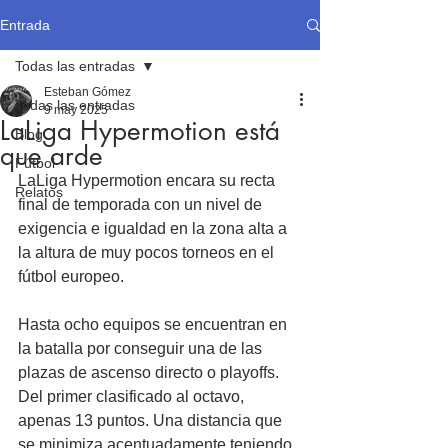
Entrada
Todas las entradas
Esteban Gómez
Todas las entradas
9 may 2025
LaLiga Hypermotion está
Blog
que arde
Fútbol
LaLiga Hypermotion encara su recta 
Relatos
final de temporada con un nivel de 
exigencia e igualdad en la zona alta a 
la altura de muy pocos torneos en el 
fútbol europeo.
Hasta ocho equipos se encuentran en 
la batalla por conseguir una de las 
plazas de ascenso directo o playoffs. 
Del primer clasificado al octavo, 
apenas 13 puntos. Una distancia que 
se minimiza acentuadamente teniendo 