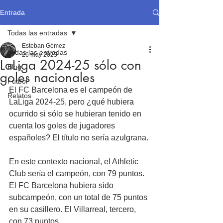
Entrada
Todas las entradas
Esteban Gómez
Todas las entradas
26 may 2025
LaLiga 2024-25 sólo con
Blog
goles nacionales
Fútbol
El FC Barcelona es el campeón de 
Relatos
LaLiga 2024-25, pero ¿qué hubiera 
ocurrido si sólo se hubieran tenido en 
cuenta los goles de jugadores 
españoles? El título no sería azulgrana.
En este contexto nacional, el Athletic 
Club sería el campeón, con 79 puntos. 
El FC Barcelona hubiera sido 
subcampeón, con un total de 75 puntos 
en su casillero. El Villarreal, tercero, 
con 73 puntos.