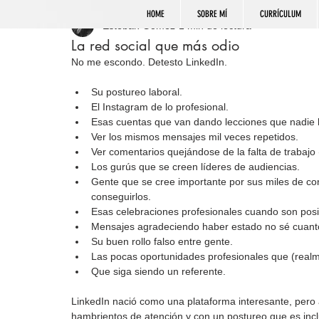
HOME
SOBRE MÍ
CURRÍCULUM
Esteban Gómez
1 min de lectura
La red social que más odio
No me escondo. Detesto LinkedIn.
Su postureo laboral.
El Instagram de lo profesional.
Esas cuentas que van dando lecciones que nadie 
Ver los mismos mensajes mil veces repetidos.
Ver comentarios quejándose de la falta de trabajo
Los gurús que se creen líderes de audiencias.
Gente que se cree importante por sus miles de con
conseguirlos.
Esas celebraciones profesionales cuando son posit
Mensajes agradeciendo haber estado no sé cuanto
Su buen rollo falso entre gente.
Las pocas oportunidades profesionales que (realm
Que siga siendo un referente.
LinkedIn nació como una plataforma interesante, pero
hambrientos de atención y con un postureo que es incl