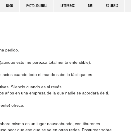
BLOG
PHOTO JOURNAL
LETTERBOX
365
EX LIBRIS
ha pedido.
 (aunque esto me parezca totalmente entendible).
tactos cuando todo el mundo sabe lo fácil que es 
ivas. Silencio cuando es al revés.
s años en una empresa de la que nadie se acordará de ti.
ente) ofrece.
 ahora mismo es un lugar nauseabundo, con tiburones 
uso peor que ese que se ve en otras redes. Posturear sobre 