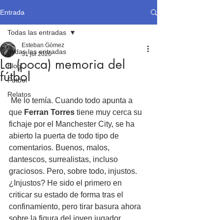
Entrada
Todas las entradas
Esteban Gómez
Todas las entradas
31 jul 2020
La (poca) memoria del
Blog
fútbol
Fútbol
Relatos
 Me lo temía. Cuando todo apunta a 
que 
Ferran Torres
 tiene muy cerca su 
fichaje por el Manchester City, se ha 
abierto la puerta de todo tipo de 
comentarios. Buenos, malos, 
dantescos, surrealistas, incluso 
graciosos. Pero, sobre todo, injustos. 
¿Injustos? He sido el primero en 
criticar su estado de forma tras el 
confinamiento, pero tirar basura ahora 
sobre la figura del joven jugador 