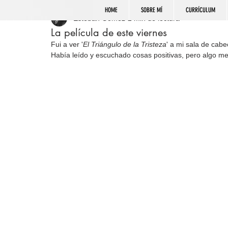
HOME
SOBRE MÍ
CURRÍCULUM
Esteban Gómez
2 min de lectura
La película de este viernes
Fui a ver '
El Triángulo de la Tristeza
' a mi sala de cab
Había leído y escuchado cosas positivas, pero algo me 