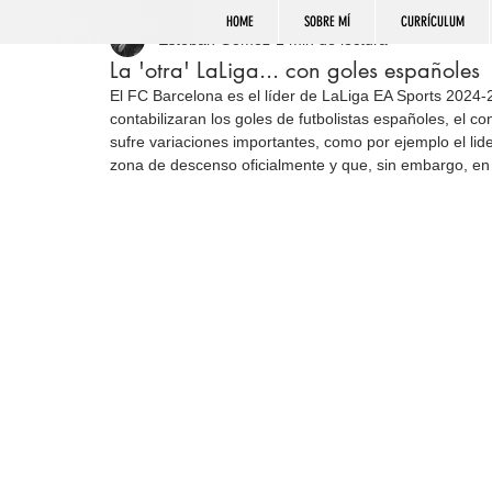
HOME
SOBRE MÍ
CURRÍCULUM
Esteban Gómez
1 min de lectura
La 'otra' LaLiga... con goles españoles
El FC Barcelona es el líder de LaLiga EA Sports 2024-
contabilizaran los goles de futbolistas españoles, el co
sufre variaciones importantes, como por ejemplo el lider
zona de descenso oficialmente y que, sin embargo, en e