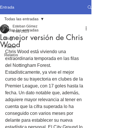
Entrada
Todas las entradas
Esteban Gómez
Todas las entradas
4 feb 2025
La mejor versión de Chris
Blog
Wood
Fútbol
Chris Wood está viviendo una 
Relatos
extraordinaria temporada en las filas 
del Nottingham Forest. 
Estadísticamente, ya vive el mejor 
curso de su trayectoria en clubes de la 
Premier League, con 17 goles hasta la 
fecha. Un dato notable que, además, 
adquiere mayor relevancia al tener en 
cuenta que la cifra superada lo ha 
conseguido con varios meses por 
delante para establecer su nueva 
estadística personal. El City Ground lo 