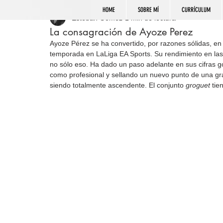
HOME
SOBRE MÍ
CURRÍCULUM
Esteban Gómez
1 min de lectura
La consagración de Ayoze Perez
Ayoze Pérez se ha convertido, por razones sólidas, en
temporada en LaLiga EA Sports. Su rendimiento en las f
no sólo eso. Ha dado un paso adelante en sus cifras g
como profesional y sellando un nuevo punto de una gráf
siendo totalmente ascendente. El conjunto 
groguet
 tie