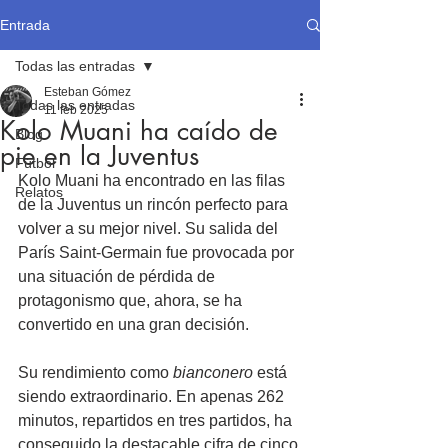
Entrada
Todas las entradas
Esteban Gómez
Todas las entradas
11 feb 2025
Kolo Muani ha caído de
Blog
pie en la Juventus
Fútbol
Kolo Muani ha encontrado en las filas 
Relatos
de la Juventus un rincón perfecto para 
volver a su mejor nivel. Su salida del 
París Saint-Germain fue provocada por 
una situación de pérdida de 
protagonismo que, ahora, se ha 
convertido en una gran decisión.
Su rendimiento como 
bianconero
 está 
siendo extraordinario. En apenas 262 
minutos, repartidos en tres partidos, ha 
conseguido la destacable cifra de cinco 