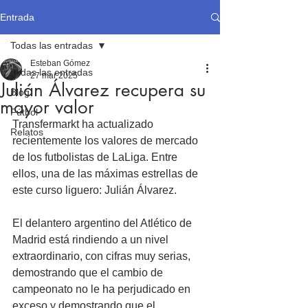
Entrada
Todas las entradas
Esteban Gómez
Todas las entradas
27 mar 2025
Julián Álvarez recupera su
Blog
mayor valor
Fútbol
Transfermarkt ha actualizado 
Relatos
recientemente los valores de mercado 
de los futbolistas de LaLiga. Entre 
ellos, una de las máximas estrellas de 
este curso liguero: Julián Álvarez.
El delantero argentino del Atlético de 
Madrid está rindiendo a un nivel 
extraordinario, con cifras muy serias, 
demostrando que el cambio de 
campeonato no le ha perjudicado en 
exceso y demostrando que el 