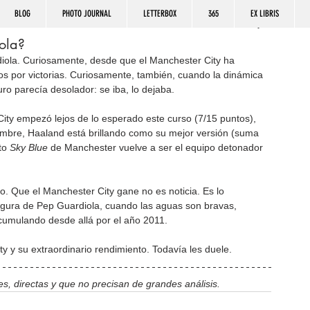
BLOG
PHOTO JOURNAL
LETTERBOX
365
EX LIBRIS
ola?
ola. Curiosamente, desde que el Manchester City ha 
s por victorias. Curiosamente, también, cuando la dinámica 
uro parecía desolador: se iba, lo dejaba.
 City empezó lejos de lo esperado este curso (7/15 puntos), 
embre, Haaland está brillando como su mejor versión (suma 
to
 Sky Blue
 de Manchester vuelve a ser el equipo detonador 
o. Que el Manchester City gane no es noticia. Es lo 
figura de Pep Guardiola, cuando las aguas son bravas, 
acumulando desde allá por el año 2011.
y y su extraordinario rendimiento. Todavía les duele.
s, directas y que no precisan de grandes análisis.