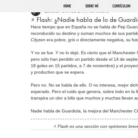
HOME
SOBRE MÍ
CURRÍCULUM
Esteban Gómez
1 min de lectura
⚡️ Flash: ¿Nadie habla de lo de Guardi
Hace tiempo que en España no se habla de Pep Guardi
reconducido su destino y suman muchos de sus partido
Cityzen
 era pobre, gris o directamente negativa, su fut
Y no se fue. Y no lo dejó. Es cierto que el Manchester
pero sólo han perdido un partido desde el 14 de septi
18 goles en 15 partidos, a 7 de noviembre) y el proyec
y productivo que se espera.
Pero no. No se habla de ello. O no interesa, mejor dich
esperado. Pero el ruido que genera, sobre todo en la 
transpira un olor a bilis que muchos y muchas llevan 
Nadie habla de Guardiola, la mejora del Manchester Cit
⚡️
 Flash es una sección con opiniones breve