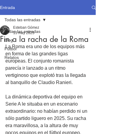
Entrada
Todas las entradas
Esteban Gómez
Todas las entradas
13 may 2025
Fin a la racha de la Roma
Blog
La Roma era uno de los equipos más 
Fútbol
en forma de las grandes ligas 
Relatos
europeas. El conjunto romanista 
parecía ir lanzado a un ritmo 
vertiginoso que explotó tras la llegada 
al banquillo de Claudio Ranieri.
La dinámica deportiva del equipo en 
Serie A le situaba en un escenario 
extraordinario: no habían perdido ni un 
sólo partido liguero en 2025. Su racha 
era maravillosa, a la altura de muy 
pocos equipos en el fútbol europeo. 