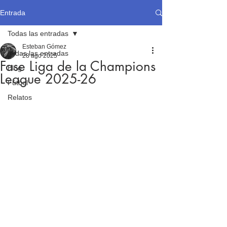
Entrada
Todas las entradas
Esteban Gómez
Todas las entradas
28 ago 2025
Fase Liga de la Champions
Blog
League 2025-26
Fútbol
Relatos