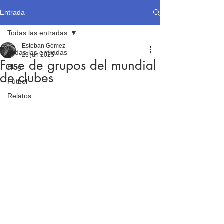
Entrada
Todas las entradas
Esteban Gómez
Todas las entradas
23 jun 2025
Fase de grupos del mundial
Blog
de clubes
Fútbol
Relatos