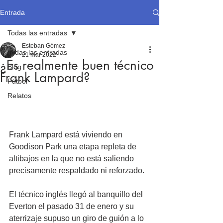
Entrada
Todas las entradas
Esteban Gómez
Todas las entradas
21 mar 2022
¿Es realmente buen técnico
Blog
Frank Lampard?
Fútbol
Relatos
Frank Lampard está viviendo en 
Goodison Park una etapa repleta de 
altibajos en la que no está saliendo 
precisamente respaldado ni reforzado. 
El técnico inglés llegó al banquillo del 
Everton el pasado 31 de enero y su 
aterrizaje supuso un giro de guión a lo 