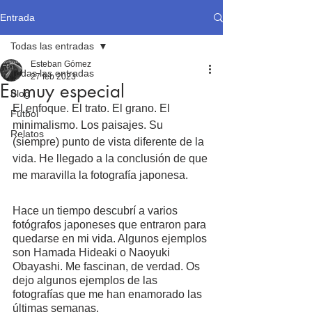
Entrada
Todas las entradas
Esteban Gómez
Todas las entradas
27 feb 2023
Es muy especial
Blog
El enfoque. El trato. El grano. El 
Fútbol
minimalismo. Los paisajes. Su 
Relatos
(siempre) punto de vista diferente de la 
vida. He llegado a la conclusión de que 
me maravilla la fotografía japonesa.
Hace un tiempo descubrí a varios 
fotógrafos japoneses que entraron para 
quedarse en mi vida. Algunos ejemplos 
son Hamada Hideaki o Naoyuki 
Obayashi. Me fascinan, de verdad. Os 
dejo algunos ejemplos de las 
fotografías que me han enamorado las 
últimas semanas.