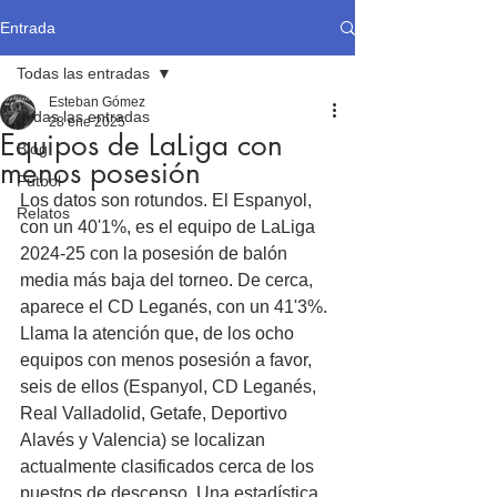
Entrada
Todas las entradas
Esteban Gómez
Todas las entradas
28 ene 2025
Equipos de LaLiga con
Blog
menos posesión
Fútbol
Los datos son rotundos. El Espanyol, 
Relatos
con un 40'1%, es el equipo de LaLiga 
2024-25 con la posesión de balón 
media más baja del torneo. De cerca, 
aparece el CD Leganés, con un 41'3%. 
Llama la atención que, de los ocho 
equipos con menos posesión a favor, 
seis de ellos (Espanyol, CD Leganés, 
Real Valladolid, Getafe, Deportivo 
Alavés y Valencia) se localizan 
actualmente clasificados cerca de los 
puestos de descenso. Una estadística 